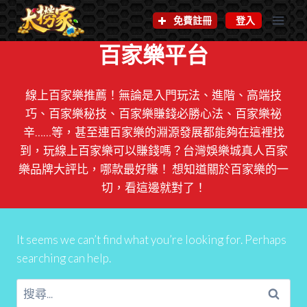
百家樂平台
線上百家樂推薦！無論是入門玩法、進階、高端技
巧、百家樂秘技、百家樂賺錢必勝心法、百家樂祕
辛……等，甚至連百家樂的淵源發展都能夠在這裡找
到，玩線上百家樂可以賺錢嗎？台灣娛樂城真人百家
樂品牌大評比，哪款最好賺！ 想知道關於百家樂的一
切，看這邊就對了！
It seems we can’t find what you’re looking for. Perhaps
searching can help.